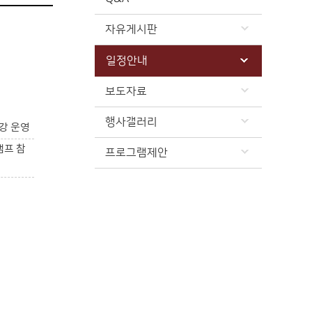
자유게시판
일정안내
보도자료
행사갤러리
강 운영
캠프 참
프로그램제안