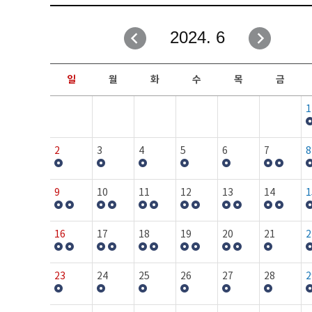
취업성공지원과
자유게시판
2024. 6
창업지원·교육센터
일정안내
현장실습/IPP사업단
보도자료
일
월
화
수
목
금
커뮤니티
행사갤러리
1
홈페이지가이드
프로그램제안
2
3
4
5
6
7
8
9
10
11
12
13
14
1
16
17
18
19
20
21
2
23
24
25
26
27
28
2