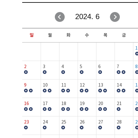
취업성공지원과
자유게시판
2024. 6
창업지원·교육센터
일정안내
현장실습/IPP사업단
보도자료
일
월
화
수
목
금
커뮤니티
행사갤러리
1
홈페이지가이드
프로그램제안
2
3
4
5
6
7
8
9
10
11
12
13
14
1
16
17
18
19
20
21
2
23
24
25
26
27
28
2