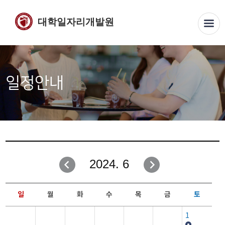
대학일자리개발원
일정안내
2024. 6
일
월
화
수
목
금
토
1