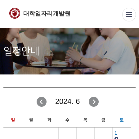
대학일자리개발원
일정안내
2024. 6
일
월
화
수
목
금
토
1