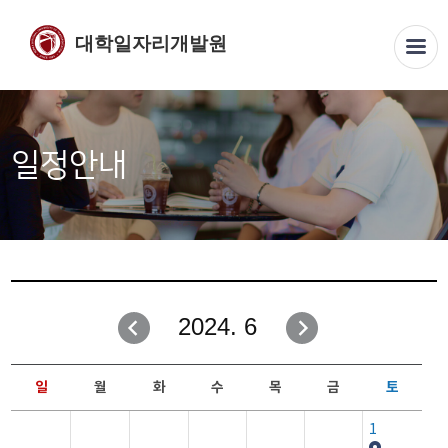
대학일자리개발원
일정안내
2024. 6
일
월
화
수
목
금
토
1