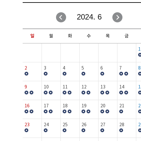
취업성공지원과
자유게시판
2024. 6
창업지원·교육센터
일정안내
현장실습/IPP사업단
보도자료
일
월
화
수
목
금
커뮤니티
행사갤러리
1
홈페이지가이드
프로그램제안
2
3
4
5
6
7
8
9
10
11
12
13
14
1
16
17
18
19
20
21
2
23
24
25
26
27
28
2