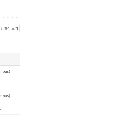
월간일정 보기
소
mpus)
인
mpus)
인