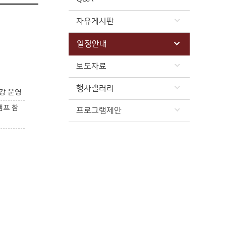
자유게시판
일정안내
보도자료
행사갤러리
강 운영
캠프 참
프로그램제안