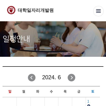
대학일자리개발원
일정안내
2024. 6
일
월
화
수
목
금
토
1