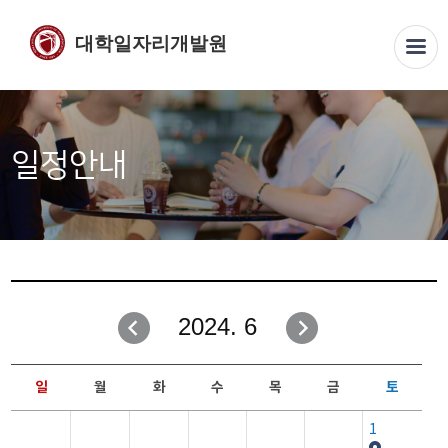
대학일자리개발원
일정안내
2024. 6
일
월
화
수
목
금
토
1