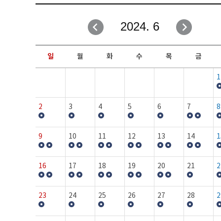
취업성공지원과
자유게시판
2024. 6
창업지원·교육센터
일정안내
현장실습/IPP사업단
보도자료
일
월
화
수
목
금
커뮤니티
행사갤러리
1
홈페이지가이드
프로그램제안
2
3
4
5
6
7
8
9
10
11
12
13
14
1
16
17
18
19
20
21
2
23
24
25
26
27
28
2