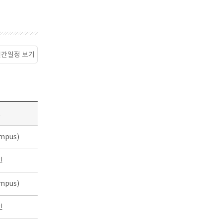
월간일정 보기
소
mpus)
인
mpus)
인