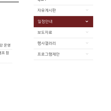
자유게시판
일정안내
보도자료
행사갤러리
강 운영
캠프 참
프로그램제안