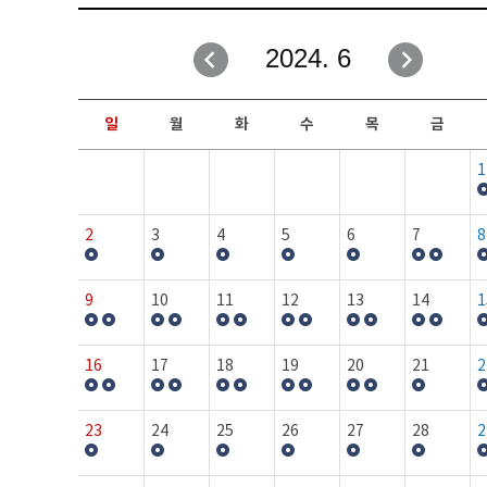
취업성공지원과
자유게시판
2024. 6
창업지원·교육센터
일정안내
현장실습/IPP사업단
보도자료
일
월
화
수
목
금
커뮤니티
행사갤러리
1
홈페이지가이드
프로그램제안
2
3
4
5
6
7
8
9
10
11
12
13
14
1
16
17
18
19
20
21
2
23
24
25
26
27
28
2