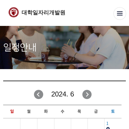
대학일자리개발원
일정안내
2024. 6
일
월
화
수
목
금
토
1