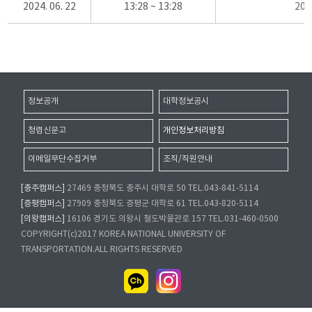
2024. 06. 22
13:28 ~ 13:28
20
정보공개
대학정보공시
청렴신문고
개인정보처리방침
이메일무단수집거부
조직/직원안내
[충주캠퍼스]
27469 충청북도 충주시 대학로 50 TEL.043-841-5114
[증평캠퍼스]
27909 충청북도 증평군 대학로 61 TEL.043-820-5114
[의왕캠퍼스]
16106 경기도 의왕시 철도박물관로 157 TEL.031-460-0500
COPYRIGHT(c)2017 KOREA NATIONAL UNIVERSITY OF
TRANSPORTATION.ALL RIGHTS RESERVED