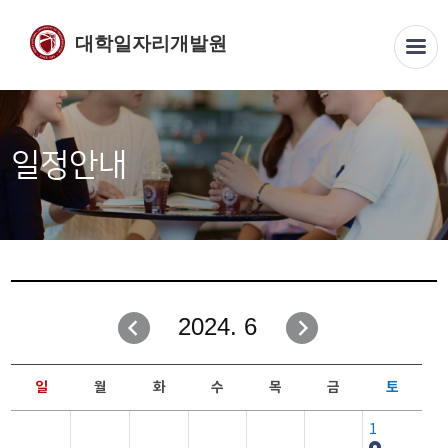
대학일자리개발원
일정안내
2024. 6
일
월
화
수
목
금
토
1