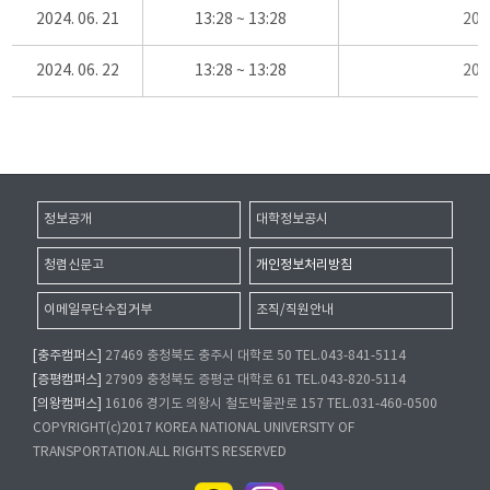
2024. 06. 21
13:28 ~ 13:28
20
2024. 06. 22
13:28 ~ 13:28
20
정보공개
대학정보공시
청렴신문고
개인정보처리방침
이메일무단수집거부
조직/직원안내
[충주캠퍼스]
27469 충청북도 충주시 대학로 50 TEL.043-841-5114
[증평캠퍼스]
27909 충청북도 증평군 대학로 61 TEL.043-820-5114
[의왕캠퍼스]
16106 경기도 의왕시 철도박물관로 157 TEL.031-460-0500
COPYRIGHT(c)2017 KOREA NATIONAL UNIVERSITY OF
TRANSPORTATION.ALL RIGHTS RESERVED