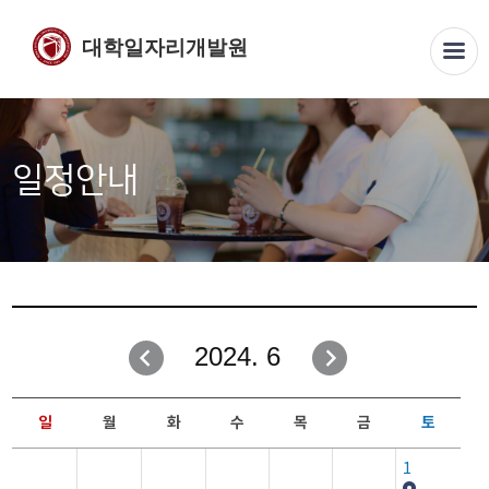
대학일자리개발원
일정안내
2024. 6
일
월
화
수
목
금
토
1