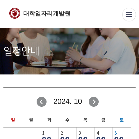
대학일자리개발원
일정안내
2024. 10
일
월
화
수
목
금
토
1
2
3
4
5