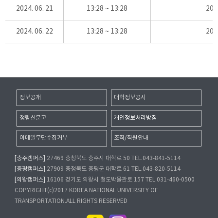
2024. 06. 21
13:28 ~ 13:28
20
2024. 06. 22
13:28 ~ 13:28
20
정보공개
대학정보공시
청렴신문고
개인정보처리방침
이메일무단수집거부
조직/직원안내
[충주캠퍼스]
27469 충청북도 충주시 대학로 50 TEL.043-841-5114
[증평캠퍼스]
27909 충청북도 증평군 대학로 61 TEL.043-820-5114
[의왕캠퍼스]
16106 경기도 의왕시 철도박물관로 157 TEL.031-460-0500
COPYRIGHT(c)2017 KOREA NATIONAL UNIVERSITY OF
TRANSPORTATION.ALL RIGHTS RESERVED