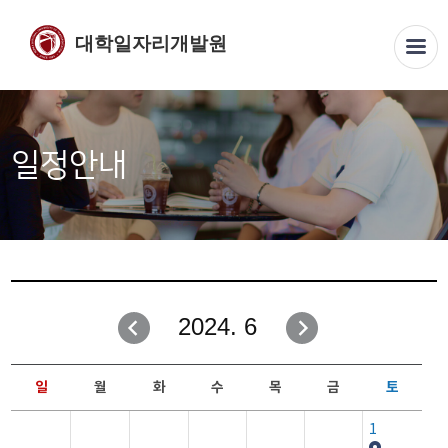
대학일자리개발원
일정안내
2024. 6
일
월
화
수
목
금
토
1