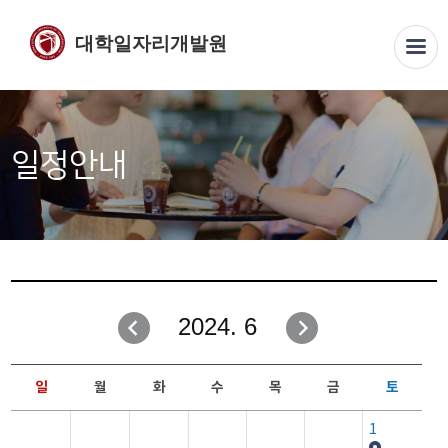
대학일자리개발원
일정안내
2024. 6
일
월
화
수
목
금
토
1