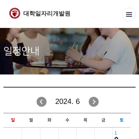
대학일자리개발원
일정안내
2024. 6
일
월
화
수
목
금
토
1