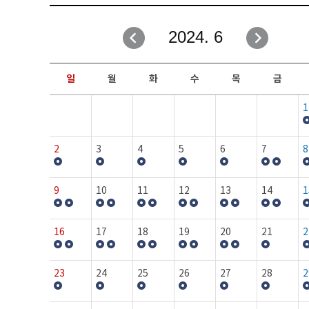
취업성공지원과
자유게시판
2024. 6
창업지원·교육센터
일정안내
현장실습/IPP사업단
보도자료
일
월
화
수
목
금
커뮤니티
행사갤러리
1
홈페이지가이드
프로그램제안
2
3
4
5
6
7
8
9
10
11
12
13
14
1
16
17
18
19
20
21
2
23
24
25
26
27
28
2