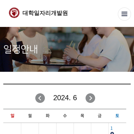
대학일자리개발원
일정안내
2024. 6
일
월
화
수
목
금
토
1