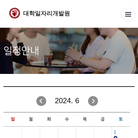
대학일자리개발원
일정안내
2024. 6
일
월
화
수
목
금
토
1