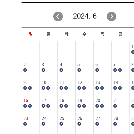
취업성공지원과
자유게시판
2024. 6
창업지원·교육센터
일정안내
현장실습/IPP사업단
보도자료
일
월
화
수
목
금
커뮤니티
행사갤러리
1
홈페이지가이드
프로그램제안
2
3
4
5
6
7
8
9
10
11
12
13
14
1
16
17
18
19
20
21
2
23
24
25
26
27
28
2