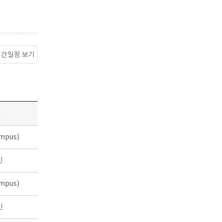
월간일정 보기
소
mpus)
인
mpus)
인