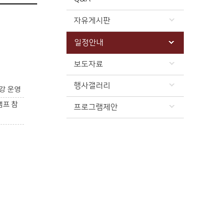
자유게시판
일정안내
보도자료
행사갤러리
강 운영
캠프 참
프로그램제안