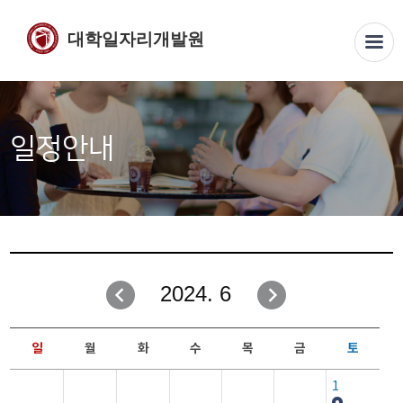
대학일자리개발원
일정안내
2024. 6
일
월
화
수
목
금
토
1