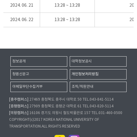
2024. 06. 21
13:28 ~ 13:28
20
2024. 06. 22
13:28 ~ 13:28
20
정보공개
대학정보공시
청렴신문고
개인정보처리방침
이메일무단수집거부
조직/직원안내
[충주캠퍼스]
27469 충청북도 충주시 대학로 50 TEL.043-841-5114
[증평캠퍼스]
27909 충청북도 증평군 대학로 61 TEL.043-820-5114
[의왕캠퍼스]
16106 경기도 의왕시 철도박물관로 157 TEL.031-460-0500
COPYRIGHT(c)2017 KOREA NATIONAL UNIVERSITY OF
TRANSPORTATION.ALL RIGHTS RESERVED