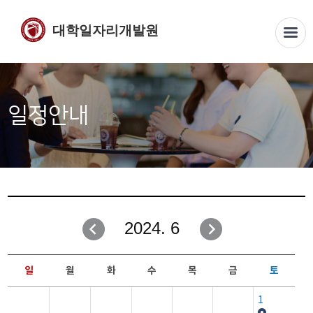
대학일자리개발원
일정안내
2024. 6
일
월
화
수
목
금
토
1