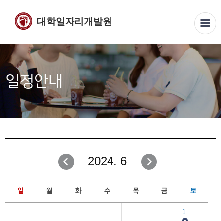
대학일자리개발원
일정안내
2024. 6
일
월
화
수
목
금
토
1