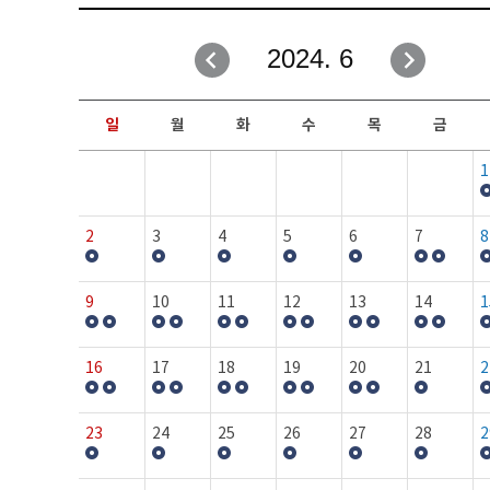
취업성공지원과
자유게시판
2024. 6
창업지원·교육센터
일정안내
현장실습/IPP사업단
보도자료
일
월
화
수
목
금
커뮤니티
행사갤러리
1
홈페이지가이드
프로그램제안
2
3
4
5
6
7
8
9
10
11
12
13
14
1
16
17
18
19
20
21
2
23
24
25
26
27
28
2