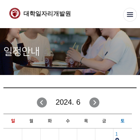
대학일자리개발원
일정안내
2024. 6
일
월
화
수
목
금
토
1