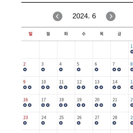
취업성공지원과
자유게시판
2024. 6
창업지원·교육센터
일정안내
현장실습/IPP사업단
보도자료
일
월
화
수
목
금
커뮤니티
행사갤러리
1
홈페이지가이드
프로그램제안
2
3
4
5
6
7
8
9
10
11
12
13
14
1
16
17
18
19
20
21
2
23
24
25
26
27
28
2