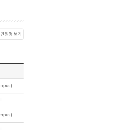
월간일정 보기
소
mpus)
인
mpus)
인