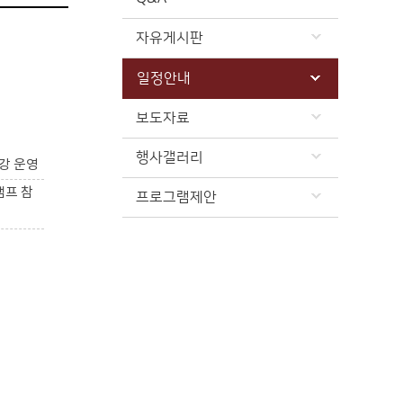
자유게시판
일정안내
보도자료
행사갤러리
강 운영
캠프 참
프로그램제안