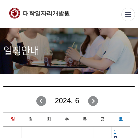
대학일자리개발원
일정안내
2024. 6
일
월
화
수
목
금
토
1