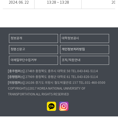
2024. 06. 22
13:28 ~ 13:28
20
정보공개
대학정보공시
청렴신문고
개인정보처리방침
이메일무단수집거부
조직/직원안내
[충주캠퍼스]
27469 충청북도 충주시 대학로 50 TEL.043-841-5114
[증평캠퍼스]
27909 충청북도 증평군 대학로 61 TEL.043-820-5114
[의왕캠퍼스]
16106 경기도 의왕시 철도박물관로 157 TEL.031-460-0500
COPYRIGHT(c)2017 KOREA NATIONAL UNIVERSITY OF
TRANSPORTATION.ALL RIGHTS RESERVED