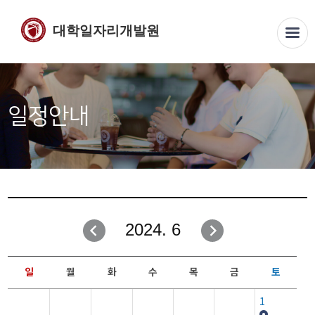
대학일자리개발원
일정안내
2024. 6
일
월
화
수
목
금
토
1