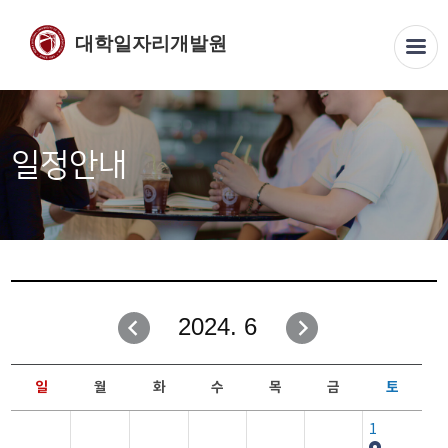
대학일자리개발원
일정안내
2024. 6
일
월
화
수
목
금
토
1