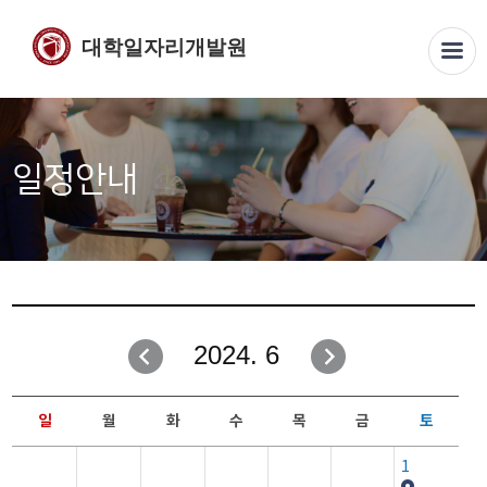
대학일자리개발원
일정안내
2024. 6
일
월
화
수
목
금
토
1