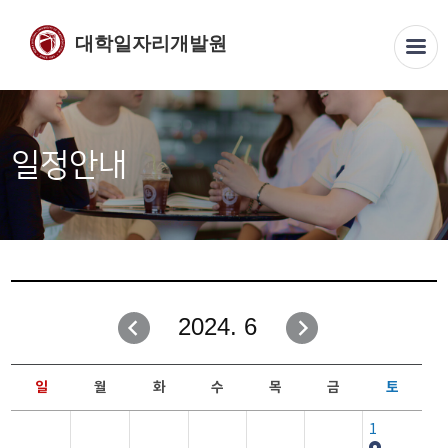
대학일자리개발원
일정안내
2024. 6
일
월
화
수
목
금
토
1