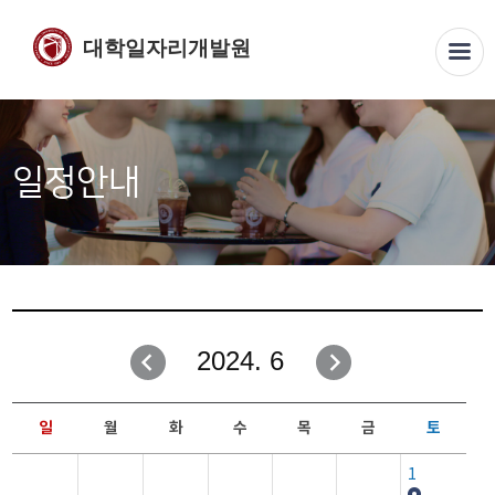
대학일자리개발원
일정안내
2024. 6
일
월
화
수
목
금
토
1