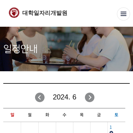
대학일자리개발원
일정안내
2024. 6
일
월
화
수
목
금
토
1