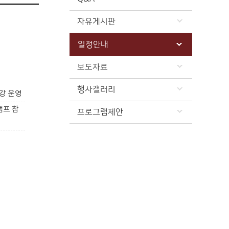
자유게시판
일정안내
보도자료
행사갤러리
강 운영
캠프 참
프로그램제안