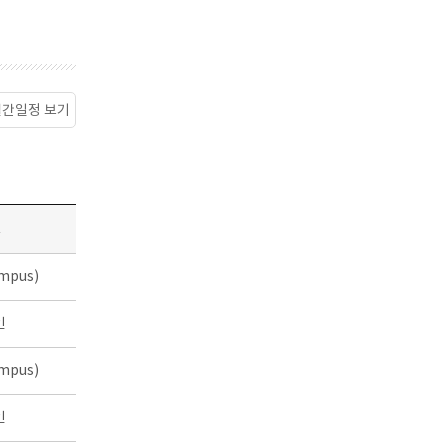
월간일정 보기
소
mpus)
인
mpus)
인