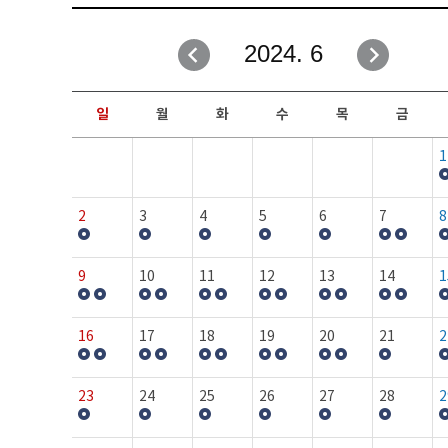
취업성공지원과
자유게시판
2024. 6
창업지원·교육센터
일정안내
현장실습/IPP사업단
보도자료
일
월
화
수
목
금
커뮤니티
행사갤러리
1
홈페이지가이드
프로그램제안
2
3
4
5
6
7
8
9
10
11
12
13
14
1
16
17
18
19
20
21
2
23
24
25
26
27
28
2