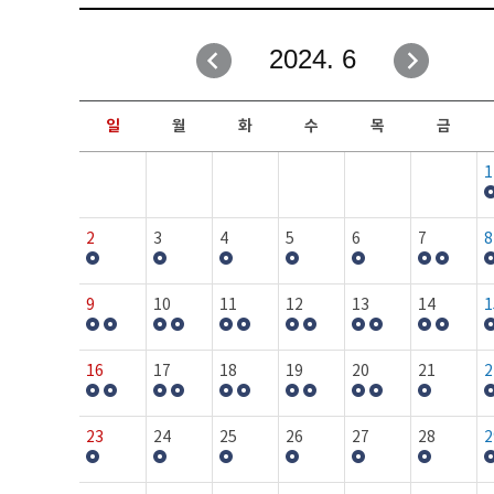
취업성공지원과
자유게시판
2024. 6
창업지원·교육센터
일정안내
현장실습/IPP사업단
보도자료
일
월
화
수
목
금
커뮤니티
행사갤러리
1
홈페이지가이드
프로그램제안
2
3
4
5
6
7
8
9
10
11
12
13
14
1
16
17
18
19
20
21
2
23
24
25
26
27
28
2