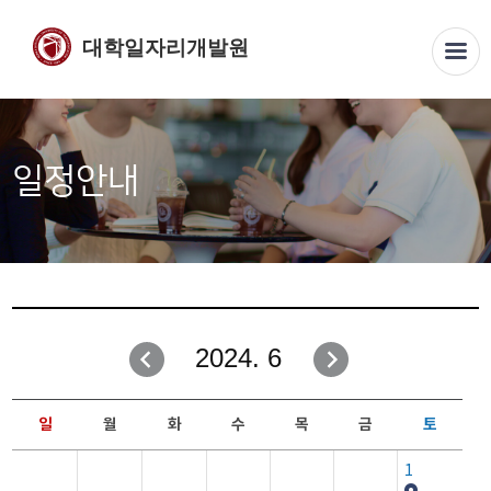
대학일자리개발원
일정안내
2024. 6
일
월
화
수
목
금
토
1