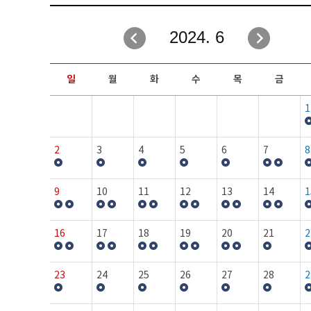
취업성공지원과
자유게시판
2024. 6
창업지원·교육센터
일정안내
현장실습/IPP사업단
보도자료
일
월
화
수
목
금
커뮤니티
행사갤러리
1
홈페이지가이드
프로그램제안
2
3
4
5
6
7
8
9
10
11
12
13
14
1
16
17
18
19
20
21
2
23
24
25
26
27
28
2