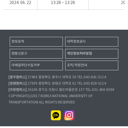
2024. 06. 22
13:28 ~ 13:28
20
정보공개
대학정보공시
청렴신문고
개인정보처리방침
이메일무단수집거부
조직/직원안내
[충주캠퍼스]
27469 충청북도 충주시 대학로 50 TEL.043-841-5114
[증평캠퍼스]
27909 충청북도 증평군 대학로 61 TEL.043-820-5114
[의왕캠퍼스]
16106 경기도 의왕시 철도박물관로 157 TEL.031-460-0500
COPYRIGHT(c)2017 KOREA NATIONAL UNIVERSITY OF
TRANSPORTATION.ALL RIGHTS RESERVED