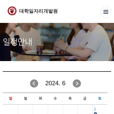
대학일자리개발원
일정안내
2024. 6
일
월
화
수
목
금
토
1