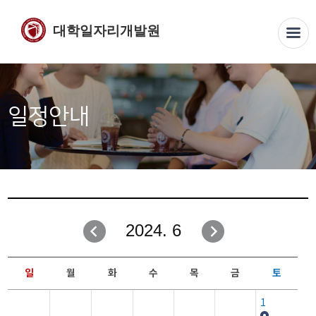
대학일자리개발원
일정안내
2024. 6
일
월
화
수
목
금
토
1