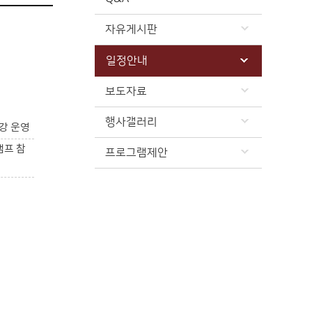
자유게시판
일정안내
보도자료
행사갤러리
강 운영
캠프 참
프로그램제안