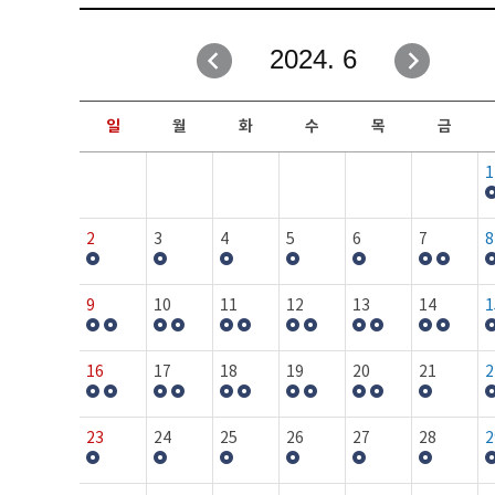
취업성공지원과
자유게시판
2024. 6
창업지원·교육센터
일정안내
현장실습/IPP사업단
보도자료
일
월
화
수
목
금
커뮤니티
행사갤러리
1
홈페이지가이드
프로그램제안
2
3
4
5
6
7
8
9
10
11
12
13
14
1
16
17
18
19
20
21
2
23
24
25
26
27
28
2