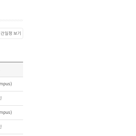
월간일정 보기
소
mpus)
인
mpus)
인