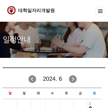
대학일자리개발원
일정안내
2024. 6
일
월
화
수
목
금
토
1