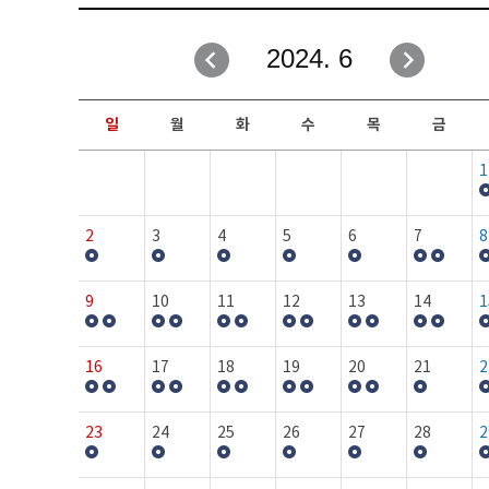
취업성공지원과
자유게시판
2024. 6
창업지원·교육센터
일정안내
현장실습/IPP사업단
보도자료
일
월
화
수
목
금
커뮤니티
행사갤러리
1
홈페이지가이드
프로그램제안
2
3
4
5
6
7
8
9
10
11
12
13
14
1
16
17
18
19
20
21
2
23
24
25
26
27
28
2