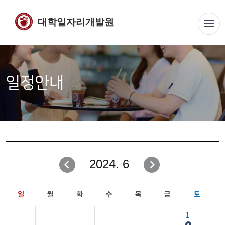
대학일자리개발원
일정안내
2024. 6
일
월
화
수
목
금
토
1