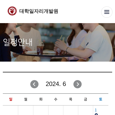
대학일자리개발원
일정안내
2024. 6
일
월
화
수
목
금
토
1