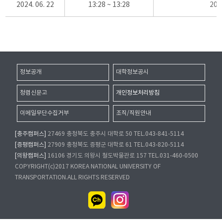
2024. 06. 22
13:28 ~ 13:28
20
정보공개
대학정보공시
청렴신문고
개인정보처리방침
이메일무단수집거부
조직/직원안내
[충주캠퍼스]
27469 충청북도 충주시 대학로 50 TEL.043-841-5114
[증평캠퍼스]
27909 충청북도 증평군 대학로 61 TEL.043-820-5114
[의왕캠퍼스]
16106 경기도 의왕시 철도박물관로 157 TEL.031-460-0500
COPYRIGHT(c)2017 KOREA NATIONAL UNIVERSITY OF
TRANSPORTATION.ALL RIGHTS RESERVED