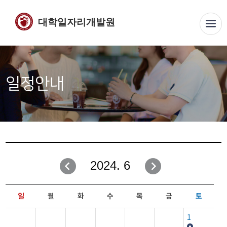
대학일자리개발원
일정안내
2024. 6
일
월
화
수
목
금
토
1