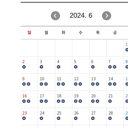
취업성공지원과
자유게시판
2024. 6
창업지원·교육센터
일정안내
현장실습/IPP사업단
보도자료
일
월
화
수
목
금
커뮤니티
행사갤러리
1
홈페이지가이드
프로그램제안
2
3
4
5
6
7
8
9
10
11
12
13
14
1
16
17
18
19
20
21
2
23
24
25
26
27
28
2