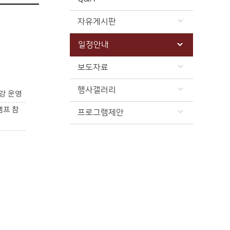
자유게시판
일정안내
보도자료
행사갤러리
강 운영
캠프 참
프로그램제안