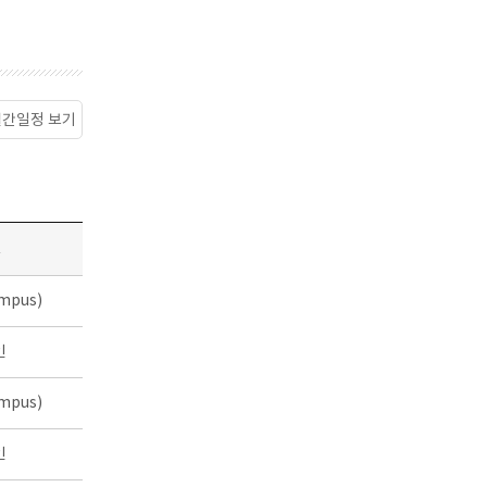
월간일정 보기
소
mpus)
인
mpus)
인