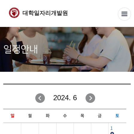
대학일자리개발원
일정안내
2024. 6
일
월
화
수
목
금
토
1