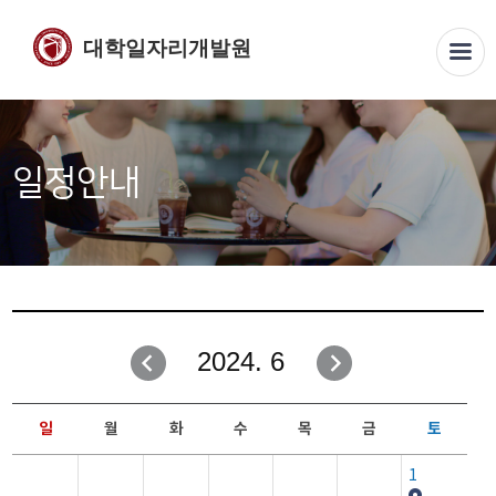
대학일자리개발원
일정안내
2024. 6
일
월
화
수
목
금
토
1