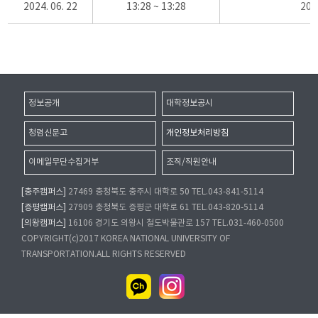
2024. 06. 22
13:28 ~ 13:28
20
정보공개
대학정보공시
청렴신문고
개인정보처리방침
이메일무단수집거부
조직/직원안내
[충주캠퍼스]
27469 충청북도 충주시 대학로 50 TEL.043-841-5114
[증평캠퍼스]
27909 충청북도 증평군 대학로 61 TEL.043-820-5114
[의왕캠퍼스]
16106 경기도 의왕시 철도박물관로 157 TEL.031-460-0500
COPYRIGHT(c)2017 KOREA NATIONAL UNIVERSITY OF
TRANSPORTATION.ALL RIGHTS RESERVED