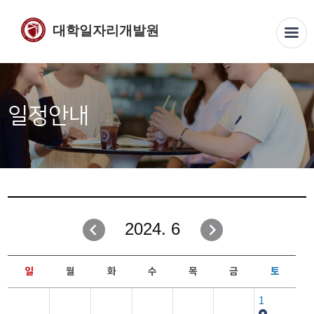
대학일자리개발원
일정안내
2024. 6
일
월
화
수
목
금
토
1